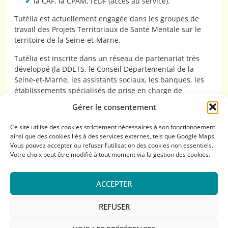
la CAF, la CPAM, l’EDF (accès au service).
Tutélia est actuellement engagée dans les groupes de
travail des Projets Territoriaux de Santé Mentale sur le
territoire de la Seine-et-Marne.
Tutélia est inscrite dans un réseau de partenariat très
développé (la DDETS, le Conseil Départemental de la
Seine-et-Marne, les assistants sociaux, les banques, les
établissements spécialisés de prise en charge de
personnes fragilisées). Cette politique d’ouverture prônée
Gérer le consentement
par Tutélia doit permettre une amélioration de la qualité
de la prise en charge des mesures de protection
Ce site utilise des cookies strictement nécessaires à son fonctionnement
proposées aux majeurs.
ainsi que des cookies liés à des services externes, tels que Google Maps.
Vous pouvez accepter ou refuser l’utilisation des cookies non essentiels.
Votre choix peut être modifié à tout moment via la gestion des cookies.
Mentions légales
Politique de confidentialité
ACCEPTER
Politique de cookies (UE)
Réalisé avec
par SA
REFUSER
Avec le soutien de Crédit Mutuel Mécénat